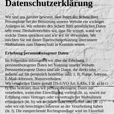
Datenschutz­erklärung
Wir sind uns darüber bewusst, dass Ihnen der Schutz Ihrer
Privatsphäre bei der Benutzung unserer Website ein wichtiges
Anliegen ist. Wir nehmen den Schutz Ihrer persönlichen Daten
sehr ernst. Deshalb möchten wir, dass Sie wissen, wann wir
welche Daten speichern und wie wir sie verwenden. Wir
möchten Sie mit dieser Datenschutzerklärung über unsere
Maßnahmen zum Datenschutz in Kenntnis setzen.
Erhebung personenbezogener Daten
Im Folgenden informieren wir über die Erhebung
personenbezogener Daten bei Nutzung unserer Website.
Personenbezogene Daten sind alle Daten, die direkt oder
indirekt auf Sie persönlich beziehbar sind, z. B. Name, Adresse,
E-Mail-Adressen, Nutzerverhalten.
Wir verarbeiten Daten gemäß DS-GVO Art. 6 Abs. 1 lit. a) b) c)
f). Das bedeutet, dass wir personenbezogene Daten nur
verarbeiten, wenn eine Einwilligung vorliegt (lit. a), soweit zur
Erfüllung eines Vertrages oder vorvertraglicher Maßnahmen
erforderlich (lit. b), wir rechtlich dazu verpflichtet sind (lit. c)
oder wir ein berechtigtes Interesse an der Verarbeitung haben
(lit. f). Die entsprechende Rechtsgrundlage wird im Einzelfall