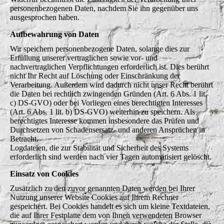
personenbezogenen Daten, nachdem Sie ihn gegenüber uns
ausgesprochen haben.
Aufbewahrung von Daten
Wir speichern personenbezogene Daten, solange dies zur
Erfüllung unserer vertraglichen sowie vor- und
nachvertraglichen Verpflichtungen erforderlich ist. Dies berührt
nicht Ihr Recht auf Löschung oder Einschränkung der
Verarbeitung. Außerdem wird dadurch nicht unser Recht berührt
die Daten bei rechtlich zwingenden Gründen (Art. 6 Abs. 1 lit.
c) DS-GVO) oder bei Vorliegen eines berechtigten Interesses
(Art. 6 Abs. 1 lit. b) DS-GVO) weiterhin zu speichern. Als
berechtigtes Interesse kommen insbesondere das Prüfen und
Durchsetzen von Schadensersatz- und anderen Ansprüchen in
Betracht.
Logdateien, die zur Stabilität und Sicherheit des Systems
erforderlich sind werden nach vier Tagen automatisiert gelöscht.
Einsatz von Cookies
Zusätzlich zu den zuvor genannten Daten werden bei Ihrer
Nutzung unserer Website Cookies auf Ihrem Rechner
gespeichert. Bei Cookies handelt es sich um kleine Textdateien,
die auf Ihrer Festplatte dem von Ihnen verwendeten Browser