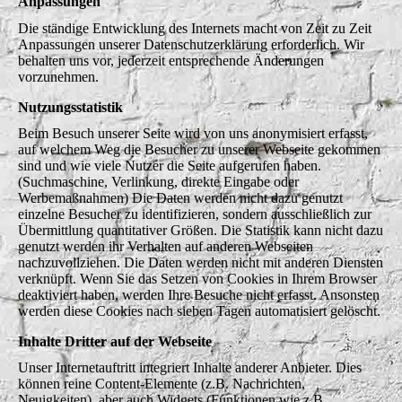
Anpassungen
Die ständige Entwicklung des Internets macht von Zeit zu Zeit
Anpassungen unserer Datenschutzerklärung erforderlich. Wir
behalten uns vor, jederzeit entsprechende Änderungen
vorzunehmen.
Nutzungsstatistik
Beim Besuch unserer Seite wird von uns anonymisiert erfasst,
auf welchem Weg die Besucher zu unserer Webseite gekommen
sind und wie viele Nutzer die Seite aufgerufen haben.
(Suchmaschine, Verlinkung, direkte Eingabe oder
Werbemaßnahmen) Die Daten werden nicht dazu genutzt
einzelne Besucher zu identifizieren, sondern ausschließlich zur
Übermittlung quantitativer Größen. Die Statistik kann nicht dazu
genutzt werden ihr Verhalten auf anderen Webseiten
nachzuvollziehen. Die Daten werden nicht mit anderen Diensten
verknüpft. Wenn Sie das Setzen von Cookies in Ihrem Browser
deaktiviert haben, werden Ihre Besuche nicht erfasst. Ansonsten
werden diese Cookies nach sieben Tagen automatisiert gelöscht.
Inhalte Dritter auf der Webseite
Unser Internetauftritt integriert Inhalte anderer Anbieter. Dies
können reine Content-Elemente (z.B. Nachrichten,
Neuigkeiten), aber auch Widgets (Funktionen wie z.B.