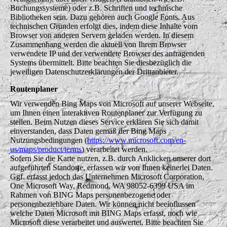
Buchungssysteme) oder z.B. Schriften und technische
Bibliotheken sein. Dazu gehören auch Google Fonts. Aus
technischen Gründen erfolgt dies, indem diese Inhalte vom
Browser von anderen Servern geladen werden. In diesem
Zusammenhang werden die aktuell von Ihrem Browser
verwendete IP und der verwendete Browser des anfragenden
Systems übermittelt. Bitte beachten Sie diesbezüglich die
jeweiligen Datenschutzerklärungen der Drittanbieter.
Routenplaner
Wir verwenden Bing Maps von Microsoft auf unserer Webseite,
um Ihnen einen interaktiven Routenplaner zur Verfügung zu
stellen. Beim Nutzen dieses Service erklären Sie sich damit
einverstanden, dass Daten gemäß der Bing Maps
Nutzungsbedingungen (
https://www.microsoft.com/en-
us/maps/product/terms
) verarbeitet werden.
Sofern Sie die Karte nutzen, z.B. durch Anklicken unserer dort
aufgeführten Standorte, erfassen wir von Ihnen keinerlei Daten.
Ggf. erfasst jedoch das Unternehmen Microsoft Corporation,
One Microsoft Way, Redmond, WA 98052-6399 USA im
Rahmen von BING Maps personenbezogene oder
personenbeziehbare Daten. Wir können nicht beeinflussen
welche Daten Microsoft mit BING Maps erfasst, noch wie
Microsoft diese verarbeitet und auswertet. Bitte beachten Sie