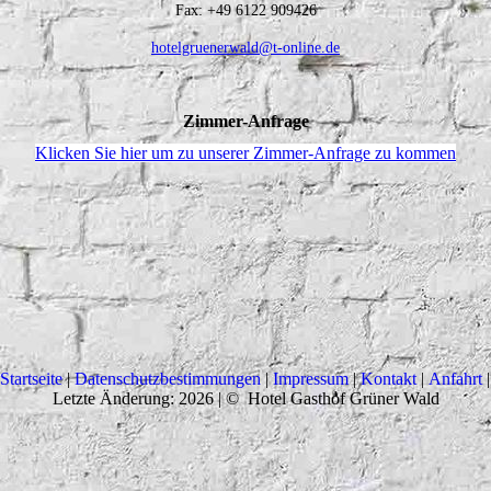
Fax: +49 6122 909426
hotelgruenerwald@t-online.de
Zimmer-Anfrage
Klicken Sie hier um zu unserer Zimmer-Anfrage zu kommen
Startseite
|
Datenschutzbestimmungen
|
Impressum
|
Kontakt
|
Anfahrt
Letzte Änderung: 2026 | © Hotel Gasthof Grüner Wald