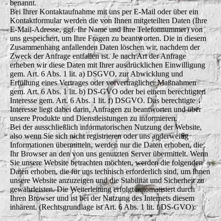
benannt.
Bei Ihrer Kontaktaufnahme mit uns per E-Mail oder über ein
Kontaktformular werden die von Ihnen mitgeteilten Daten (Ihre
E-Mail-Adresse, ggf. Ihr Name und Ihre Telefonnummer) von
uns gespeichert, um Ihre Fragen zu beantworten. Die in diesem
Zusammenhang anfallenden Daten löschen wir, nachdem der
Zweck der Anfrage entfallen ist. Je nach Art der Anfrage
erheben wir diese Daten mit Ihrer ausdrücklichen Einwilligung
gem. Art. 6 Abs. 1 lit. a) DSGVO, zur Abwicklung und
Erfüllung eines Vertrages oder vorvertraglicher Maßnahmen
gem. Art. 6 Abs. 1 lit. b) DS-GVO oder bei einem berechtigten
Interesse gem. Art. 6 Abs. 1 lit. f) DSGVO. Das berechtigte
Interesse liegt dabei darin, Anfragen zu beantworten und über
unsere Produkte und Dienstleistungen zu informieren.
Bei der ausschließlich informatorischen Nutzung der Website,
also wenn Sie sich nicht registrieren oder uns anderweitig
Informationen übermitteln, werden nur die Daten erhoben, die
Ihr Browser an den von uns genutzten Server übermittelt. Wenn
Sie unsere Website betrachten möchten, werden die folgenden
Daten erhoben, die für uns technisch erforderlich sind, um Ihnen
unsere Website anzuzeigen und die Stabilität und Sicherheit zu
gewährleisten. Die Weiterleitung erfolgt automatisiert durch
Ihren Browser und ist bei der Nutzung des Internets diesem
inhärent. (Rechtsgrundlage ist Art. 6 Abs. 1 lit. f DS-GVO):